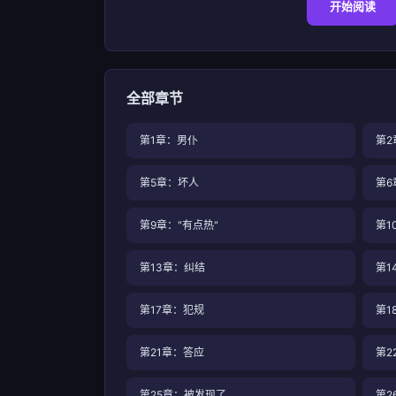
开始阅读
全部章节
第1章：男仆
第2
第5章：坏人
第6
第9章："有点热"
第1
第13章：纠结
第1
第17章：犯规
第1
第21章：答应
第2
第25章：被发现了
第2