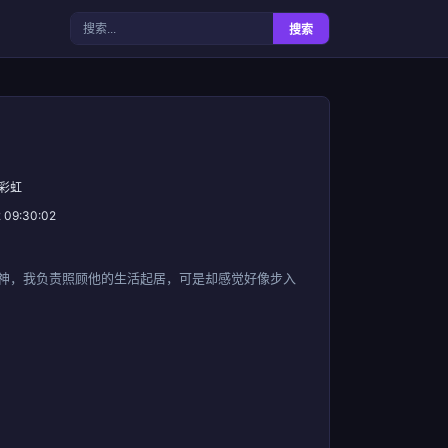
搜索
 彩虹
 09:30:02
神，我负责照顾他的生活起居，可是却感觉好像步入