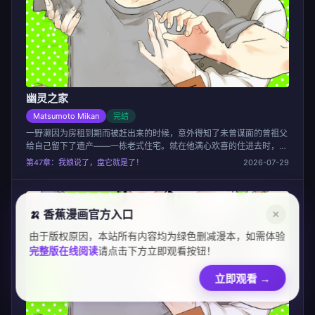
幽灵之家
Matsumoto Mikan
完结
一野濑因为房租到期而被赶出来的时候，意外得知了未曾谋面的曾祖父
给自己留下了遗产——一栋老式住宅。就在他满心欢喜的住进去时，发
现宅子里还住着一个幽灵..
第47章：我娘说了，盘它就是了！
2026-07-29
🍌 香蕉漫画官方入口
✕
由于版权原因，本站所有内容均为绿色删减漫本，如需体验
完整版在线阅读
请点击下方立即观看按钮！
立即观看
→