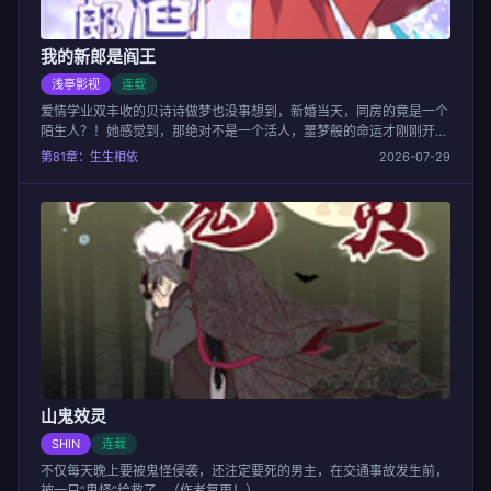
我的新郎是阎王
浅亭影视
连载
爱情学业双丰收的贝诗诗做梦也没事想到，新婚当天，同房的竟是一个
陌生人？！她感觉到，那绝对不是一个活人，噩梦般的命运才刚刚开
始。
第81章：生生相依
2026-07-29
山鬼效灵
SHIN
连载
不仅每天晚上要被鬼怪侵袭，还注定要死的男主，在交通事故发生前，
被一只“鬼怪”给救了...（作者复更！）