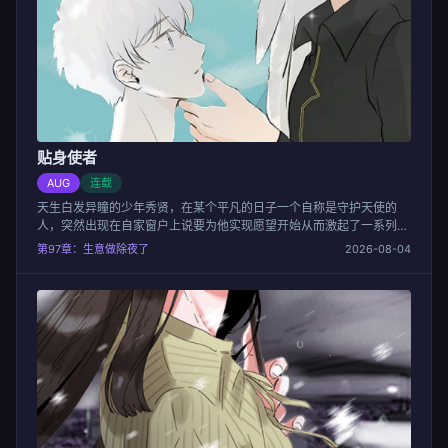
贴身使者
AUG
连载
天生白发异瞳的少年秀贤，在某个平凡的日子一个自称是守护天使的
人，突然出现在自家窗户上说要为他实现愿望开始从而激起了一系列事
件的故事...
第97章：生意做除夜了
2026-08-04