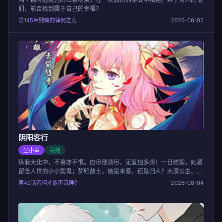
们，能否找到属于自己的幸福？
第145章残缺的律例之力
2026-08-05
阴阳客行
尘小幸
完结
纵浪大化中，不喜亦不惧。应尽便须尽，无复独多虑！一日结契，她是
留念人世的小小契鬼；梦归故土，她是来客，还是归人？大漠公主、不
死木偶、夜半孩啼、鬼族遗址
第49话若何才能不沉睡？
2026-08-04