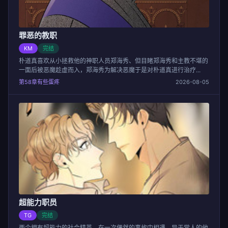
罪恶的教职
KM
完结
朴道真喜欢从小拯救他的神职人员郑海秀、但目睹郑海秀和主教不堪的
一面后被恶魔趁虚而入，郑海秀为解决恶魔于是对朴道真进行治疗...
第58章有些蛋疼
2026-08-05
超能力职员
TG
完结
两个拥有超能力的社会精英，在一次偶然的事故中相遇，异于常人的他