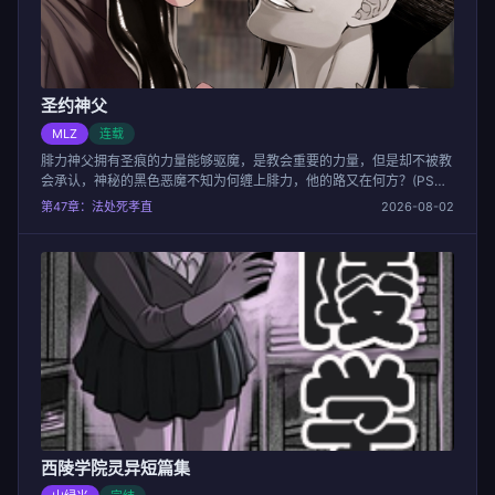
圣约神父
MLZ
连载
腓力神父拥有圣痕的力量能够驱魔，是教会重要的力量，但是却不被教
会承认，神秘的黑色恶魔不知为何缠上腓力，他的路又在何方？(PS；
想细看最好提前百度了解一下基督教的一些基本知识)
第47章：法处死孝直
2026-08-02
西陵学院灵异短篇集