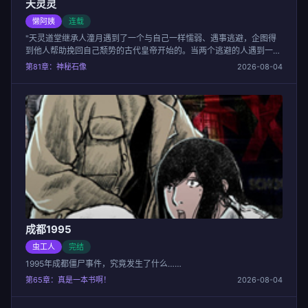
天灵灵
懒阿姨
连载
"天灵道堂继承人潼月遇到了一个与自己一样懦弱、遇事逃避，企图得
到他人帮助挽回自己颓势的古代皇帝开始的。当两个逃避的人遇到一个
有自杀倾向的强势对手——佟娇，拥有僵尸“天劫”仿佛世间一颗定时炸
第81章：神秘石像
2026-08-04
弹必须拆除，在不是你死就是我亡的的场面中让他们惊觉自己需要快速
成长起来，才能活下去，真正担当起属于自己的责任，而在历练的旅途
中，他们发现真正的对手在黑暗中渐渐苏醒……"
成都1995
虫工人
完结
1995年成都僵尸事件，究竟发生了什么……
第65章：真是一本书啊！
2026-08-04