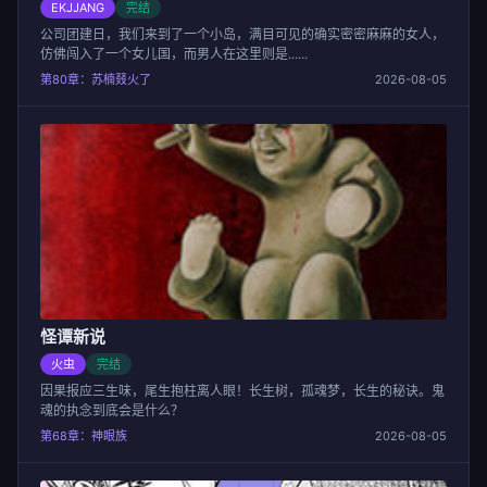
EKJJANG
完结
公司团建日，我们来到了一个小岛，满目可见的确实密密麻麻的女人，
仿佛闯入了一个女儿国，而男人在这里则是......
第80章：苏楠叕火了
2026-08-05
怪谭新说
火虫
完结
因果报应三生味，尾生抱柱离人眼！长生树，孤魂梦，长生的秘诀。鬼
魂的执念到底会是什么？
第68章：神眼族
2026-08-05