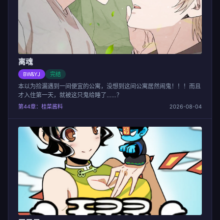
离魂
BW&YJ
完结
本以为捡漏遇到一间便宜的公寓，没想到这间公寓居然闹鬼！！！而且
才入住第一天，就被这只鬼给睡了……？
第44章：桂菜酱料
2026-08-04