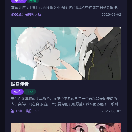
山绿米
完结
本篇讲述位于鬼丘市西陵街区的西陵中学出现的各种诡异的灵异事件。
第66章：睹髅瘀天劫
2026-08-02
贴身使者
AUG
连载
天生白发异瞳的少年秀贤，在某个平凡的日子一个自称是守护天使的
人，突然出现在自 家窗户上说要为他实现愿望开始从而激起了一系列
事件的故事...
第113章：饶你一命
2026-08-02