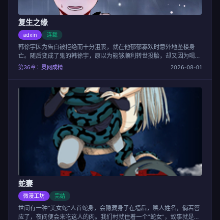
复生之缘
adxin
连载
韩徐宇因为告白被拒绝而十分沮丧，就在他郁郁寡欢时意外地坠楼身
亡。随后变成了鬼的韩徐宇，原以为能够顺利转世投胎，却又因为喝醉
了酒的阴间使者的失误，成为了活着鬼...
第36章：灵网成精
2026-08-01
蛇妻
微漫工坊
完结
世间有一种“美女蛇”人首蛇身，会隐藏身子在墙后，唤人姓名，倘若答
应了，夜间便会来吃这人的肉。我们村就住着一个”蛇女”，故事就是这