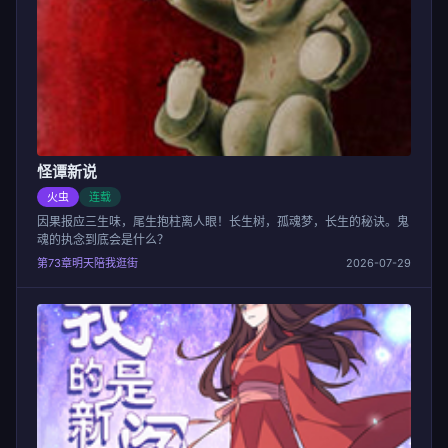
怪谭新说
火虫
连载
因果报应三生味，尾生抱柱离人眼！长生树，孤魂梦，长生的秘诀。鬼
魂的执念到底会是什么？
第73章明天陪我逛街
2026-07-29