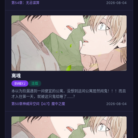
第54章：无忌谋算
2026-08-04
离魂
BW&YJ
连载
本以为捡漏遇到一间便宜的公寓，没想到这间公寓居然闹鬼！！！而且
才入住第一天，就被这只鬼给睡了……？
第50章神威异空间【4/7】魔中之魔
2026-08-04