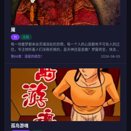
魇
11
连载
每一场噩梦都来自灵魂深处的恐惧，每一个人的心底都有不可告人的过
往，专注倾听着人们深夜祈祷的，是天神还是恶魔？梦魇将至，快去寻
找你的救命稻草！
第66章：道星的疏忽！
2026-08-05
孤岛游魂