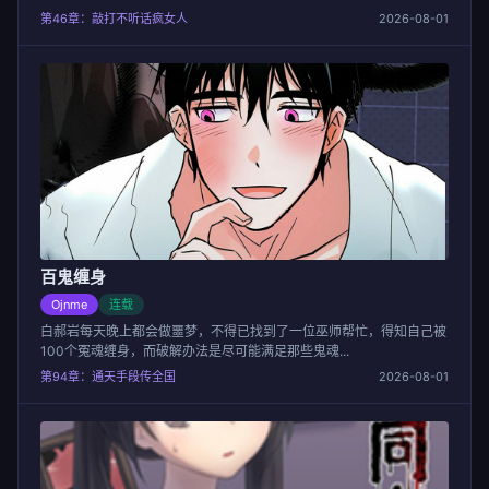
么开始了......
第46章：敲打不听话疯女人
2026-08-01
百鬼缠身
Ojnme
连载
白郝岩每天晚上都会做噩梦，不得已找到了一位巫师帮忙，得知自己被
100个冤魂缠身，而破解办法是尽可能满足那些鬼魂...
第94章：通天手段传全国
2026-08-01