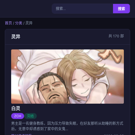
女神漫画
搜索
首页
/
分类
/ 灵异
灵异
共 170 部
白灵
ZCH
完结
男主是一名健身教练，因为压力导致失眠，在好友那听从助睡的新方式
后，无意中却诱惑到了家中的女鬼...