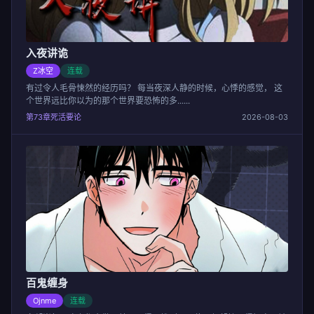
入夜讲诡
Z冰空
连载
有过令人毛骨悚然的经历吗？ 每当夜深人静的时候，心悸的感觉， 这
个世界远比你以为的那个世界要恐怖的多......
第73章死活要论
2026-08-03
百鬼缠身
Ojnme
连载