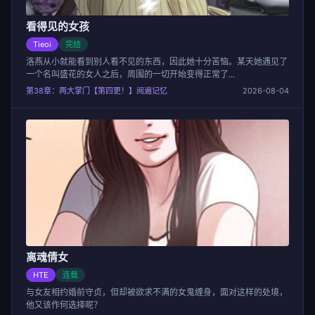
看得见的女孩
Tieoi
完结
洛燕从小就能看到别人看不见的东西，因此她十分苦恼。某天她遇见了
一个名叫盛花的女人之后，周围的一切开始变得正常了...
第38章：两大掌门【第四更！】阅遍记忆
2026-08-04
离魂倩女
HTE
连载
与女友相约婚前守贞，但却被欲求不满的女鬼缠身，面对这样的处境，
他又该作何选择呢？