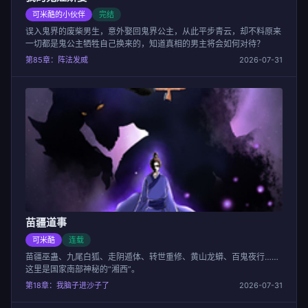
可米酷的小伙伴
完结
误入鬼界的废柴男生，意外娶回鬼界公主，从此平步青云，却不料原来
一切都是鬼公主牺牲自己换来的，知道真相的男主将会如何对待？
第85章：阵法发威
2026-07-31
苗疆道事
可米酷
连载
苗疆巫蛊、九尾白狐、走阴遁体、转世重修、黄山龙蟒、百鬼夜行……
这里是国家南部神秘的“湘西”。
第18章：我脑子进沙子了
2026-07-31