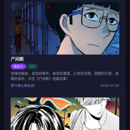
尸间断
纸皮人
完结
惊悚的解剖、诡异的事件、离奇的遭遇、心惊的恋情、胆颤的日常、骨
寒的城市、尽在《尸间断》短篇合集！
第72章火焰乱战！
2026-07-30