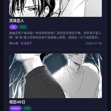
灵体恋人
SZ
完结
被幽灵吃干抹净是一种怎样的体验？虽然说长得还不错，但毕竟不是人
啊！被“鬼”缠上的侑司还来不及暗夜心慌慌，他就在一次下班回家的地
铁站见到了一个和缠着自己的幽灵长得一模一样的男人……！
第64章：武当高手
2026-07-30
相恋49日
Imena
连载