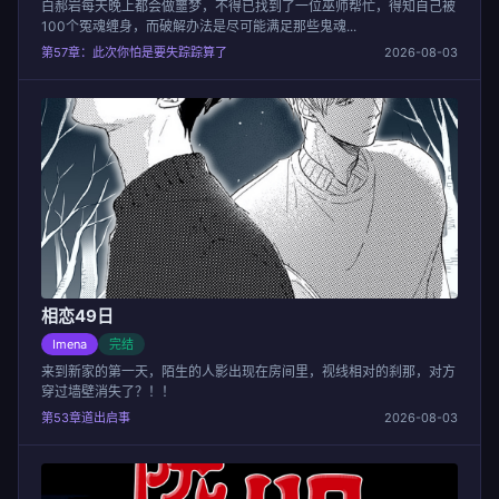
白郝岩每天晚上都会做噩梦，不得已找到了一位巫师帮忙，得知自己被
100个冤魂缠身，而破解办法是尽可能满足那些鬼魂...
第57章：此次你怕是要失踪踪算了
2026-08-03
相恋49日
Imena
完结
来到新家的第一天，陌生的人影出现在房间里，视线相对的刹那，对方
穿过墙壁消失了？！！
第53章道出启事
2026-08-03