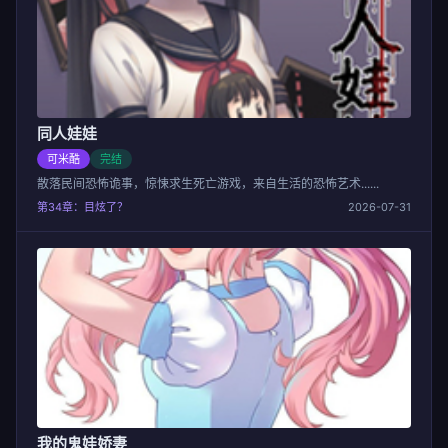
同人娃娃
可米酷
完结
散落民间恐怖诡事，惊悚求生死亡游戏，来自生活的恐怖艺术......
第34章：目炫了？
2026-07-31
我的鬼娃娇妻