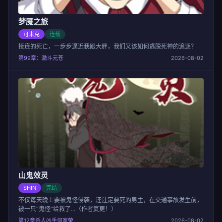
梦魇之旅
可米克
连载
接连的死亡，一步步逼近我跟大胖，我们又该如何逃脱死神的追逐？
第99章：激斗元苍
2026-08-02
山鬼效灵
SHIN
完结
不仅每天晚上要被鬼怪侵袭，还注定要死的男主，在交通事故发生前，
被一只“鬼怪”给救了...（作者复更！）
第12章杀人凶手何家荣
2026-08-02