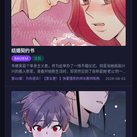
结婚契约书
BAIOIEM
连载
辛娜英是个单身主义者，并为此举办了一场不婚仪式。但是当她高高兴
兴的搬入新家，准备开始新生活时，却突然见到了自称是她‘老公’的一
个鬼魂...
第40章：为你退兵！【第五更！】快要饿死的师长教师和狗
2026-08-02