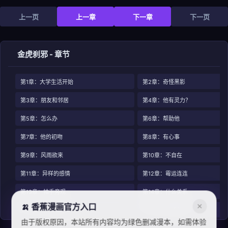
上一页
上一章
下一章
下一页
金虎刹邪 - 章节
第1章：大学生活开始
第2章：奇怪黑影
第3章：朋友和邻居
第4章：他有灵力？
第5章：怎么办
第6章：帮助他
第7章：他的初吻
第8章：有心事
第9章：风雨欲来
第10章：不自在
第11章：异样的感情
第12章：霉运连连
第13章：袖手旁观
第14章：什么关系
🍌 香蕉漫画官方入口
✕
第15章：遇到危机
第16章：英雄救美
由于版权原因，本站所有内容均为绿色删减漫本，如需体验