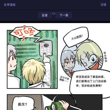
女神漫画
详情
1/1
目录
下一章