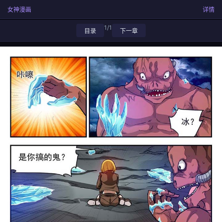
女神漫画
详情
1/1
目录
下一章