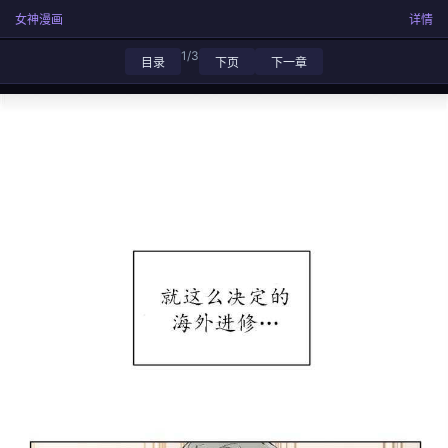
女神漫画
详情
1/3
目录
下页
下一章