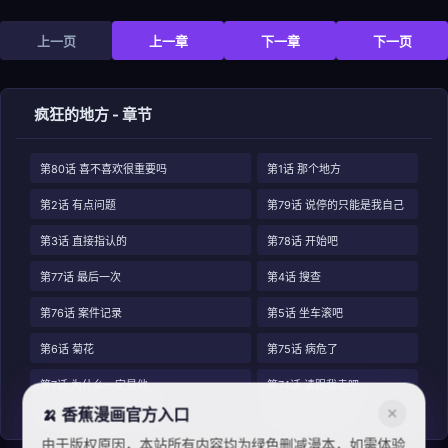
上一页
上一章
下一章
下一页
疯狂的地方 - 章节
第80话 喜不喜欢很重要吗
第1话 那个地方
第2话 有点问题
第79话 说停的只能是我自己
第3话 直接指认的
第78话 开始吧
第77话 最后一次
第4话 搜查
第76话 案件记录
第5话 坐车滚吧
第6话 菊花
第75话 病危了
第7话 为什么一定是他
第74话 请跟我走吧
🍌 香蕉漫画官方入口
✕
第8话 福州玄洞杀人事件
第73话 那又怎样
由于版权原因，本站所有内容均为绿色删减漫本，如需体验