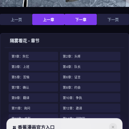
上一页
上一章
下一章
下一页
隔雾看花 - 章节
第1章：失忆
第2章：头疼
第3章：上班
第4章：队长
第5章：苦恼
第6章：证言
第7章：确认
第8章：约会
第9章：翻译
第10章：争执
第11章：询问
第12章：邀请
第13章：电影
第14章：储物箱
🍌 香蕉漫画官方入口
✕
第15章：密码
第16章：初次相遇