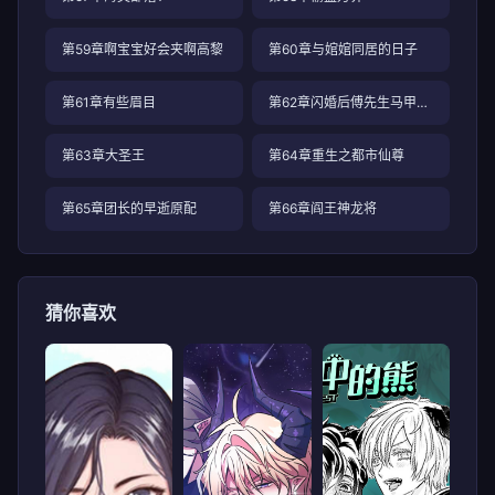
第59章啊宝宝好会夹啊高黎
第60章与婠婠同居的日子
第61章有些眉目
第62章闪婚后傅先生马甲藏不住了
第63章大圣王
第64章重生之都市仙尊
第65章团长的早逝原配
第66章阎王神龙将
猜你喜欢