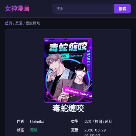
女神漫画
搜索
首页
/
恋爱
/ 毒蛇缠咬
毒蛇缠咬
作者
Ueindka
类型
恋爱 / 校园 / 彩虹
状态
完结
更新
2026-06-29
01:30:02