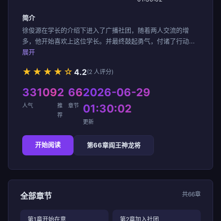
简介
徐俊源在学长的介绍下进入了广播社团，随着两人交流的增
多，他开始喜欢上这位学长。并最终鼓起勇气，付诸了行动...
展开
★★★★☆
4.2
(2 人评分)
33109
2
66
2026-06-29
人气
推
章节
01:30:02
荐
更新
开始阅读
第66章阎王神龙将
共66章
全部章节
第1章开始在意
第2章加入社团