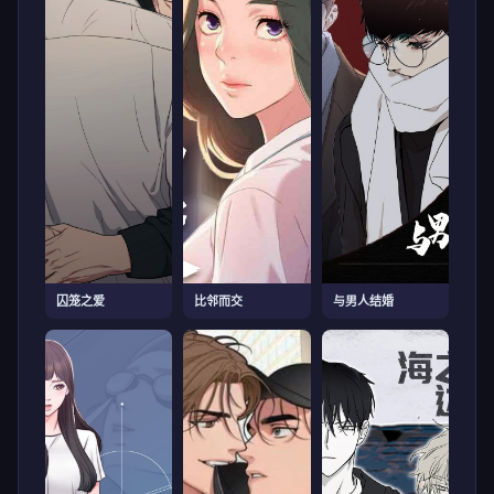
囚笼之爱
比邻而交
与男人结婚