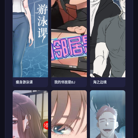
瘦身游泳课
我的邻居是BJ
海之边境