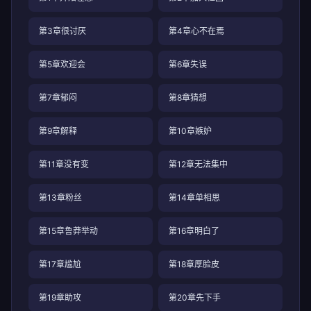
第3章很讨厌
第4章心不在焉
第5章欢迎会
第6章失误
第7章郁闷
第8章猜想
第9章解释
第10章嫉妒
第11章没有变
第12章无法集中
第13章粉丝
第14章单相思
第15章鲁莽举动
第16章明白了
第17章尴尬
第18章厚脸皮
第19章助攻
第20章先下手