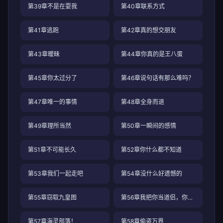
第39章不是在耍我
第40章联系方式
第41章逃跑
第42章真的想交朋友
第43章暧昧
第44章你真的是王八蛋
第45章你太过分了
第46章说句话有那么难吗？
第47章唯一的事情
第48章全身而退
第49章理所当然
第50章一瞬间的感情
第51章不可能长久
第52章你什么都不知道
第53章我们一起走吧
第54章没什么好遗憾的
第55章窃取九皇图
第56章我把你当道侣，你竟然
第57章海灵部落！
第58章偷盗万界