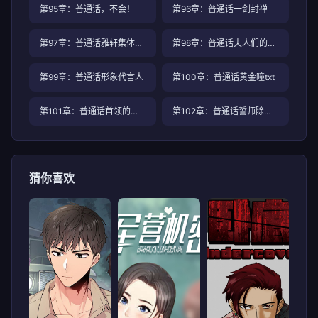
第95章：普通话，不会！
第96章：普通话一剑封禅
第97章：普通话雅轩集体的成长
第98章：普通话夫人们的香裙
第99章：普通话形象代言人
第100章：普通话黄金瞳txt
第101章：普通话首领的小猫
第102章：普通话誓师除夜会
猜你喜欢