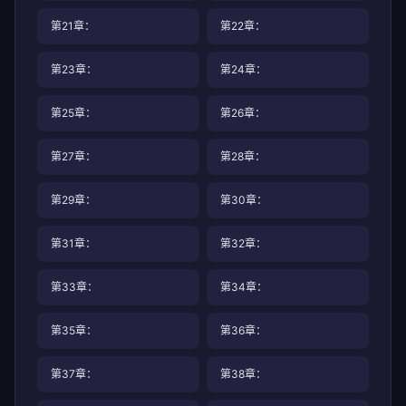
第21章：
第22章：
第23章：
第24章：
第25章：
第26章：
第27章：
第28章：
第29章：
第30章：
第31章：
第32章：
第33章：
第34章：
第35章：
第36章：
第37章：
第38章：