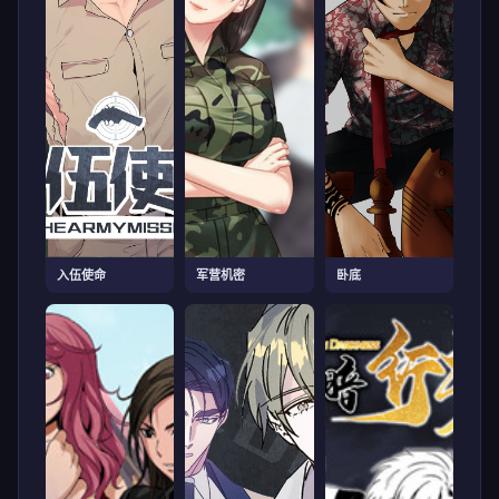
入伍使命
军营机密
卧底