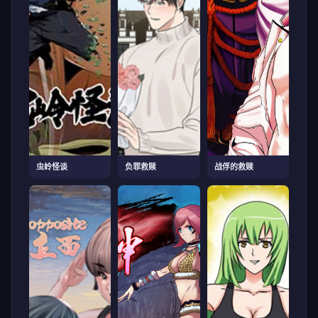
虫岭怪谈
负罪救赎
战俘的救赎