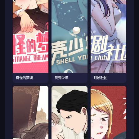
奇怪的梦境
贝壳少年
戏剧社团