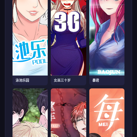
泳池乐园
女巫三十岁
暴君