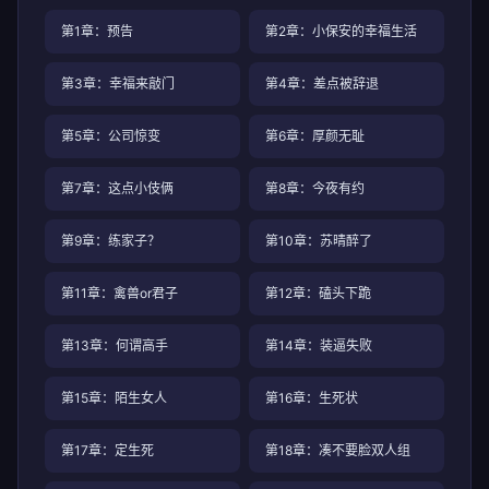
第1章：预告
第2章：小保安的幸福生活
第3章：幸福来敲门
第4章：差点被辞退
第5章：公司惊变
第6章：厚颜无耻
第7章：这点小伎俩
第8章：今夜有约
第9章：练家子？
第10章：苏晴醉了
第11章：禽兽or君子
第12章：磕头下跪
第13章：何谓高手
第14章：装逼失败
第15章：陌生女人
第16章：生死状
第17章：定生死
第18章：凑不要脸双人组