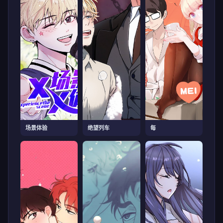
场景体验
绝望列车
每