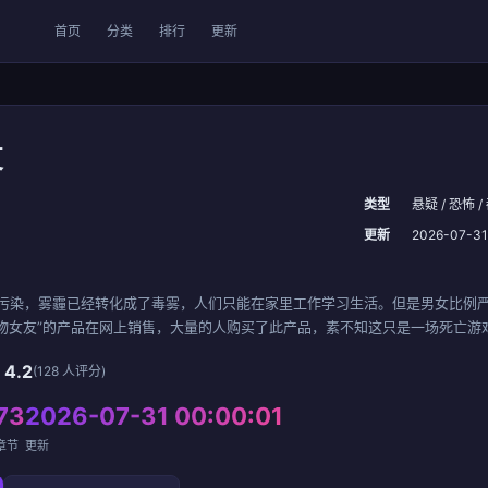
首页
分类
排行
更新
友
类型
悬疑 / 恐怖 /
更新
2026-07-31
环境污染，雾霾已经转化成了毒雾，人们只能在家里工作学习生活。但是男女比例
生物女友”的产品在网上销售，大量的人购买了此产品，素不知这只是一场死亡游
☆
4.2
(128 人评分)
73
2026-07-31 00:00:01
章节
更新