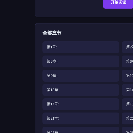
开始阅读
全部章节
第1章：
第2
第5章：
第6
第9章：
第1
第13章：
第1
第17章：
第1
第21章：
第2
第25章：
第2