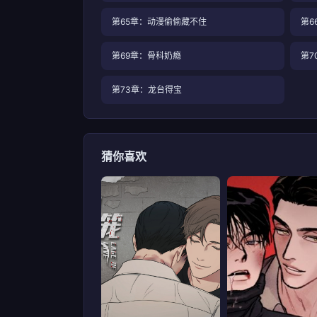
第65章：动漫偷偷藏不住
第6
第69章：骨科奶瘾
第7
第73章：龙台得宝
猜你喜欢