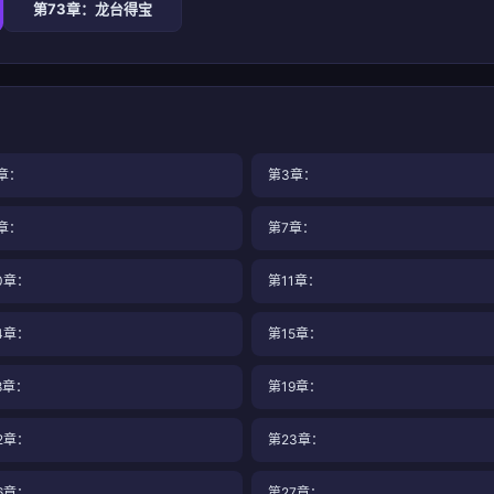
第73章：龙台得宝
章：
第3章：
章：
第7章：
0章：
第11章：
4章：
第15章：
8章：
第19章：
2章：
第23章：
6章：
第27章：