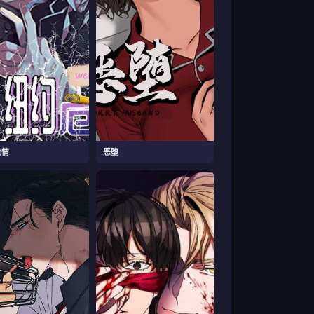
危情
恶堕