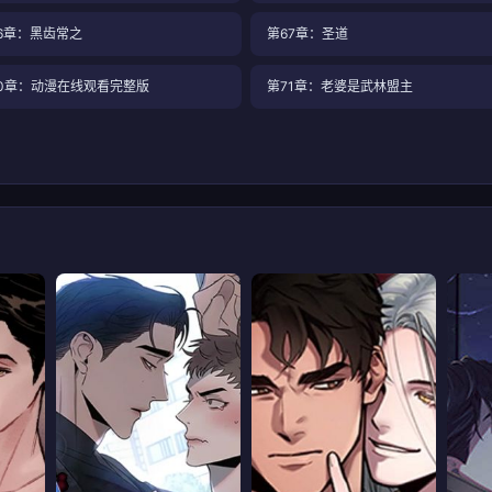
6章：黑齿常之
第67章：圣道
0章：动漫在线观看完整版
第71章：老婆是武林盟主