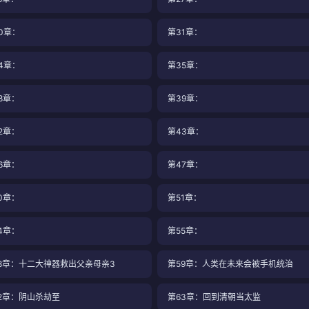
0章：
第31章：
4章：
第35章：
8章：
第39章：
2章：
第43章：
6章：
第47章：
0章：
第51章：
4章：
第55章：
8章：十二大神器救出父亲母亲3
第59章：人类在未来会被手机统治
2章：阴山杀劫至
第63章：回到清朝当太监