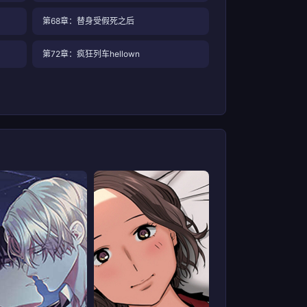
第68章：替身受假死之后
第72章：疯狂列车hellown