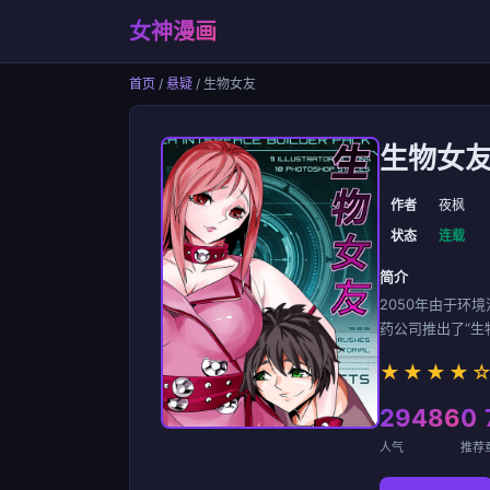
女神漫画
首页
/
悬疑
/ 生物女友
生物女
作者
夜枫
状态
连载
简介
2050年由于
药公司推出了“
★★★★
29486
0
人气
推荐