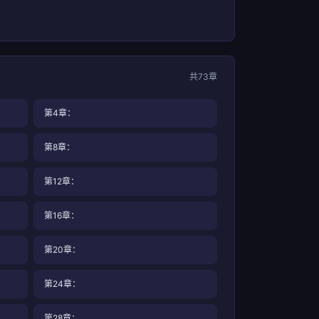
共73章
第4章：
第8章：
第12章：
第16章：
第20章：
第24章：
第28章：