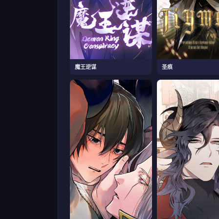
魔王逆谋
圣痕