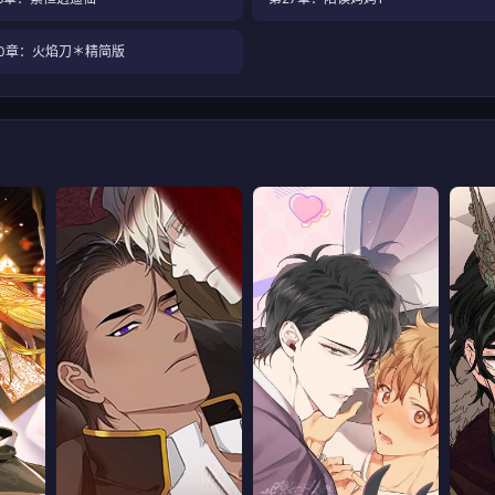
0章：火焰刀＊精简版