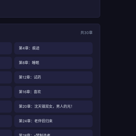
共30章
第4章：痕迹
第8章：睡眠
第12章：试药
第16章：喜欢
第20章：沈天镇双女，男人的光！
第24章：老伴侣归来
第28章：x梦制造者