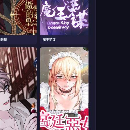
的教皇
魔王逆谋