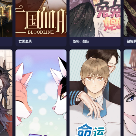
亡国血脉
兔兔小媳妇
傲慢