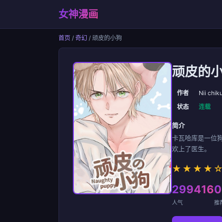
女神漫画
首页
/
奇幻
/ 顽皮的小狗
顽皮的
作者
Nii chik
状态
连载
简介
卡瓦哈库是一位
欢上了医生。
★★★★
299416
0
人气
推