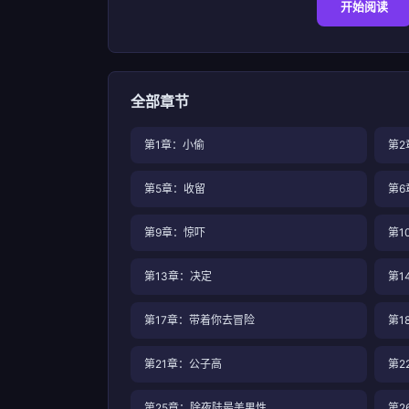
开始阅读
全部章节
第1章：小偷
第2
第5章：收留
第6
第9章：惊吓
第1
第13章：决定
第1
第17章：带着你去冒险
第1
第21章：公子高
第22
第25章：除夜陆最美男性
第2