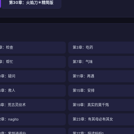
第30章：火焰刀＊精简版
章：检查
第3章：吃药
章：帮忙
第7章：气味
0章：疑问
第11章：再遇
4章：救人
第15章：安排
8章：荒古灵纹术
第19章：真实的莫千殇
章：nagito
第23章：有其母必有其女
6章：紫恒逍遥仙
第27章：陪读妈妈1