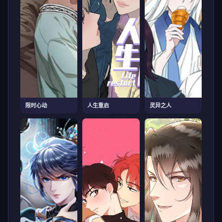
限时心动
人生重启
灵异之人