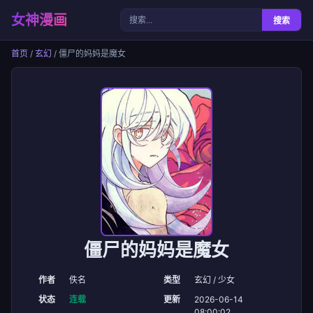
女神漫画
搜索
首页
/
玄幻
/ 僵尸的妈妈是魔女
僵尸的妈妈是魔女
作者
佚名
类型
玄幻 / 少女
状态
连载
更新
2026-06-14
08:00:02