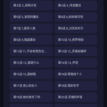
第3话 3_采购计划
第4话 4_传送魔法
第5话 5_发怒的魔女
第6话 6_妈妈很可怕
第7话 7_喜欢人类
第8话 8_讨厌去村子
第9话 9_强盗袭击
第10话 10_修罗地狱
第11话 11_不会有受伤也没事的人
第12话 12_灵魂会破碎
第13话 13_那是什么
第14话 14_声音
第15话 15_毁掉我
第16话 帮我找个人
第17话 恶心的女人
第18话 我的名字
第19话 她也曾杀了你
第20话 灵魂的声音