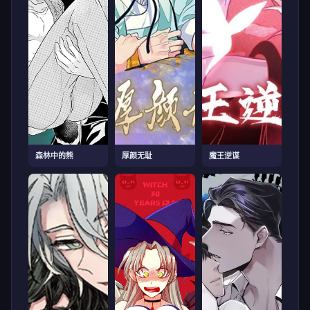
森林中的熊
厚颜无耻
魔王逆谋