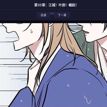
第35章：江城！叶辰！崛起！
1/1
目录
下一章