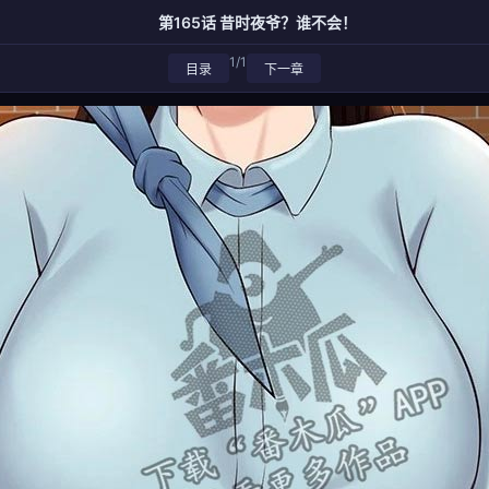
第165话 昔时夜爷？谁不会！
1/1
目录
下一章