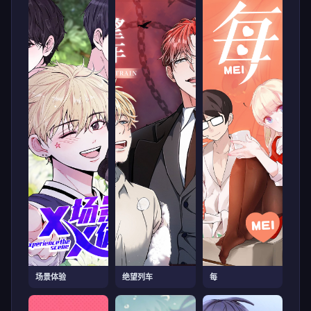
场景体验
绝望列车
每