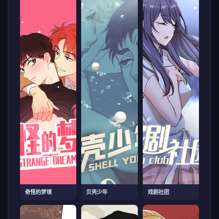
奇怪的梦境
贝壳少年
戏剧社团