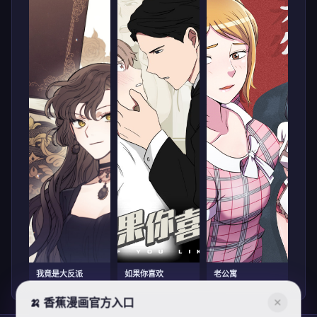
我竟是大反派
如果你喜欢
老公寓
🍌 香蕉漫画官方入口
✕