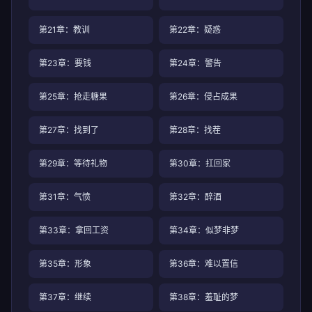
第21章：教训
第22章：疑惑
第23章：要钱
第24章：警告
第25章：抢走糖果
第26章：侵占成果
第27章：找到了
第28章：找茬
第29章：等待礼物
第30章：扛回家
第31章：气愤
第32章：醉酒
第33章：拿回工资
第34章：似梦非梦
第35章：形象
第36章：难以置信
第37章：继续
第38章：羞耻的梦