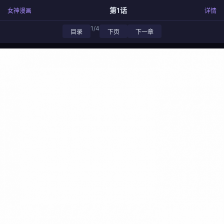
第1话
女神漫画
详情
1/4
目录
下页
下一章