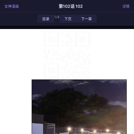
第102话 102
女神漫画
详情
1/4
目录
下页
下一章