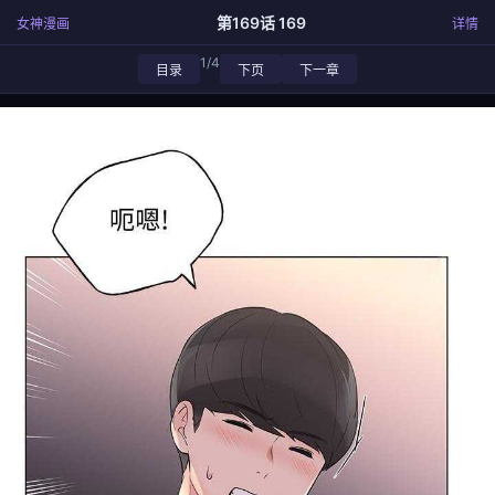
第169话 169
女神漫画
详情
1/4
目录
下页
下一章