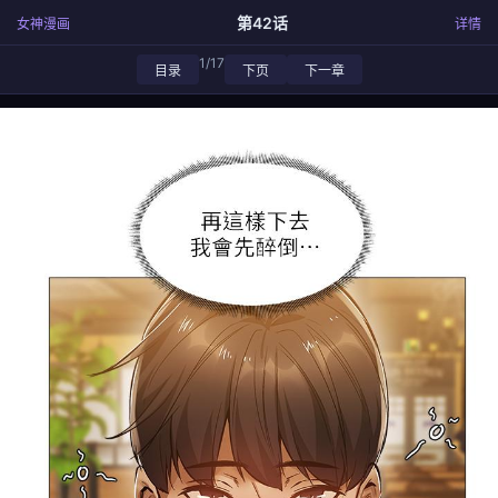
第42话
女神漫画
详情
1/17
目录
下页
下一章