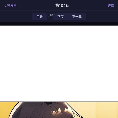
第104话
女神漫画
详情
1/13
目录
下页
下一章