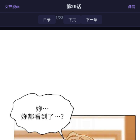
第29话
女神漫画
详情
1/23
目录
下页
下一章