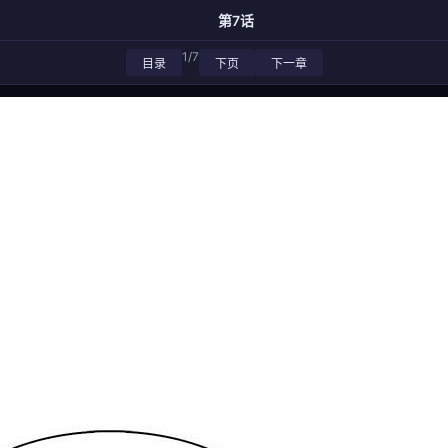
第7话
1/7
目录
下页
下一章