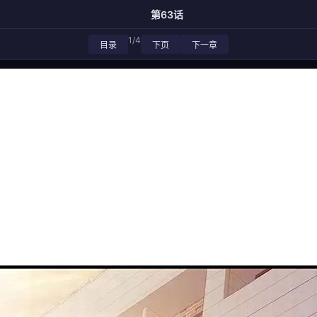
第63话
1/4
目录
下页
下一章