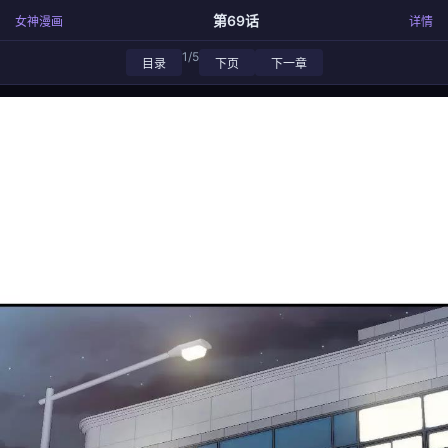
第69话
女神漫画
详情
1/5
目录
下页
下一章