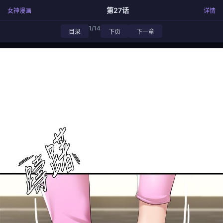
第27话
女神漫画
详情
1/14
目录
下页
下一章